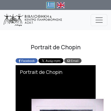
el
en
Portrait de Chopin
Facebook
Email
Skip to downloads and alternative formats
Media Viewer
Portrait de Chopin