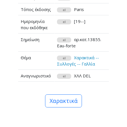
Τόπος έκδοσης
Paris
el
Ημερομηνία
[19--]
el
που εκδόθηκε
Σημείωση
αρ.κατ.13855.
el
Eau-forte
Θέμα
Χαρακτικά --
el
Συλλογές -- Γαλλία
Αναγνωριστικό
ΧΛΛ DEL
el
Χαρακτικά