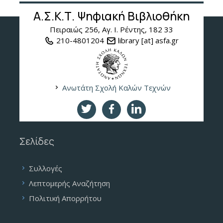
Α.Σ.Κ.Τ. Ψηφιακή Βιβλιοθήκη
Πειραιώς 256, Αγ. Ι. Ρέντης, 182 33
210-4801204
library [at] asfa.gr
Ανωτάτη Σχολή Καλών Τεχνών
Σελίδες
Συλλογές
Λεπτομερής Αναζήτηση
Πολιτική Απορρήτου